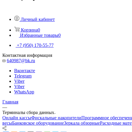
Личный кабинет
Корзина
0
Избранные товары
0
+7 (950) 170-55-77
Контактная информация
640987@bk.ru
Вконтакте
Telegram
Viber
Viber
WhatsApp
Главная
—
Терминалы сбора данных
Онлайн кассы
Фискальные накопители
Программное обеспечен
весы
Банковское оборудование
Зеркала обзорные
Расходные мат