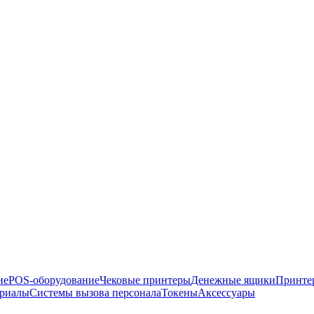
ие
POS-оборудование
Чековые принтеры
Денежные ящики
Принте
ериалы
Системы вызова персонала
Токены
Аксессуары