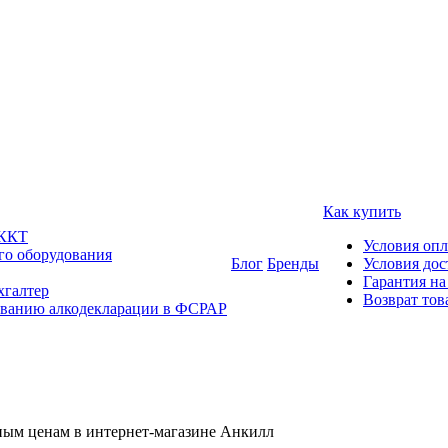
Как купить
 ККТ
Условия оп
го оборудования
Блог
Бренды
Условия дос
Гарантия на
хгалтер
Возврат тов
ованию алкодекларации в ФСРАР
ным ценам в интернет-магазине Анкилл