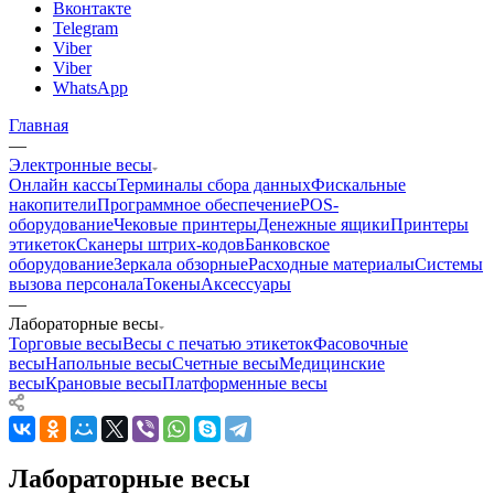
Вконтакте
Telegram
Viber
Viber
WhatsApp
Главная
—
Электронные весы
Онлайн кассы
Терминалы сбора данных
Фискальные
накопители
Программное обеспечение
POS-
оборудование
Чековые принтеры
Денежные ящики
Принтеры
этикеток
Сканеры штрих-кодов
Банковское
оборудование
Зеркала обзорные
Расходные материалы
Системы
вызова персонала
Токены
Аксессуары
—
Лабораторные весы
Торговые весы
Весы с печатью этикеток
Фасовочные
весы
Напольные весы
Счетные весы
Медицинские
весы
Крановые весы
Платформенные весы
Лабораторные весы