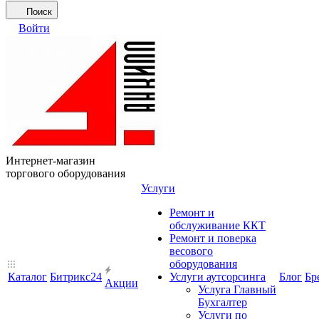
Поиск
Войти
Интернет-магазин
торгового оборудования
Услуги
Ремонт и
обслуживание ККТ
Ремонт и поверка
весового
оборудования
Каталог
Битрикс24
Услуги аутсорсинга
Блог
Бр
Акции
Услуга Главный
Бухгалтер
Услуги по