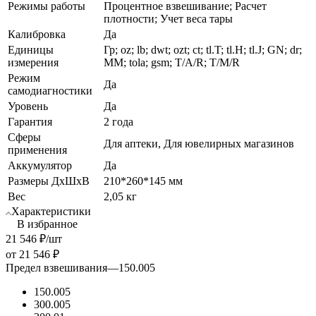
Режимы работы
Процентное взвешивание; Расчет
плотности; Учет веса тары
Калибровка
Да
Единицы
Гр; oz; lb; dwt; ozt; ct; tl.T; tl.H; tl.J; GN; dr;
измерения
MM; tola; gsm; T/A/R; T/M/R
Режим
Да
самодиагностики
Уровень
Да
Гарантия
2 года
Сферы
Для аптеки, Для ювелирных магазинов
применения
Аккумулятор
Да
Размеры ДхШхВ
210*260*145 мм
Вес
2,05 кг
Характеристики
В избранное
21 546
₽
/шт
от
21 546 ₽
Предел взвешивания
—
150.005
150.005
300.005