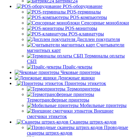
Битрикс24
POS-оборудование
POS-терминалы
POS-компьютеры
Сенсорные моноблоки
POS-мониторы
POS-клавиатуры
Дисплеи покупателя
Считыватели
магнитных карт
Терминалы оплаты
СБП
Прайс-чекеры
Чековые принтеры
Денежные ящики
Принтеры этикеток
Термопринтеры
Термотрансферные принтеры
Мобильные принтеры
Внешние
смотчики этикеток
Сканеры штрих-кодов
Проводные
сканеры штрих-кодов