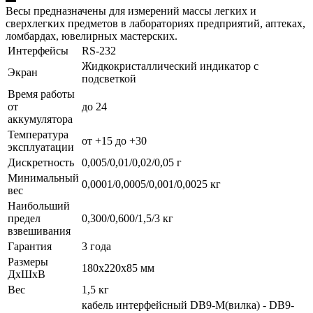
Весы предназначены для измерений массы легких и
сверхлегких предметов в лабораториях предприятий, аптеках,
ломбардах, ювелирных мастерских.
Интерфейсы
RS-232
Жидкокристаллический индикатор с
Экран
подсветкой
Время работы
от
до 24
аккумулятора
Температура
от +15 до +30
эксплуатации
Дискретность
0,005/0,01/0,02/0,05 г
Минимальный
0,0001/0,0005/0,001/0,0025 кг
вес
Наибольший
предел
0,300/0,600/1,5/3 кг
взвешивания
Гарантия
3 года
Размеры
180х220х85 мм
ДхШхВ
Вес
1,5 кг
кабель интерфейсный DB9-M(вилка) - DB9-