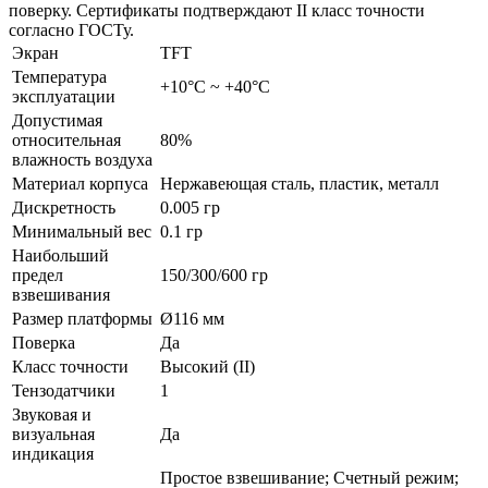
поверку. Сертификаты подтверждают II класс точности
согласно ГОСТу.
Экран
TFT
Температура
+10°С ~ +40°С
эксплуатации
Допустимая
относительная
80%
влажность воздуха
Материал корпуса
Нержавеющая сталь, пластик, металл
Дискретность
0.005 гр
Минимальный вес
0.1 гр
Наибольший
предел
150/300/600 гр
взвешивания
Размер платформы
Ø116 мм
Поверка
Да
Класс точности
Высокий (II)
Тензодатчики
1
Звуковая и
визуальная
Да
индикация
Простое взвешивание; Счетный режим;