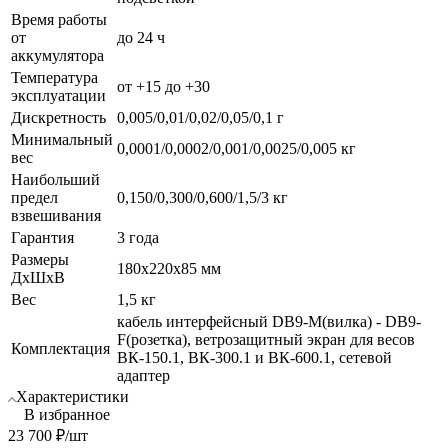
Время работы
от
до 24 ч
аккумулятора
Температура
от +15 до +30
эксплуатации
Дискретность
0,005/0,01/0,02/0,05/0,1 г
Минимальный
0,0001/0,0002/0,001/0,0025/0,005 кг
вес
Наибольший
предел
0,150/0,300/0,600/1,5/3 кг
взвешивания
Гарантия
3 года
Размеры
180х220х85 мм
ДхШхВ
Вес
1,5 кг
кабель интерфейсный DB9-M(вилка) - DB9-
F(розетка), ветрозащитный экран для весов
Комплектация
ВК-150.1, ВК-300.1 и ВК-600.1, сетевой
адаптер
Характеристики
В избранное
23 700
₽
/шт