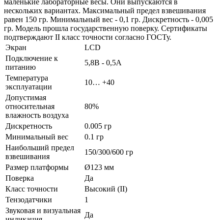
маленькие лабораторные весы. Они выпускаются в
нескольких вариантах. Максимальный предел взвешивания
равен 150 гр. Минимальный вес - 0,1 гр. Дискретность - 0,005
гр. Модель прошла государственную поверку. Сертификаты
подтверждают II класс точности согласно ГОСТу.
Экран
LCD
Подключение к
5,8В - 0,5А
питанию
Температура
10… +40
эксплуатации
Допустимая
относительная
80%
влажность воздуха
Дискретность
0.005 гр
Минимальный вес
0.1 гр
Наибольший предел
150/300/600 гр
взвешивания
Размер платформы
Ø123 мм
Поверка
Да
Класс точности
Высокий (II)
Тензодатчики
1
Звуковая и визуальная
Да
индикация