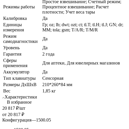
Простое взвешивание; Счетный режим;
Режимы работы
Процентное взвешивание; Расчет
плотности; Учет веса тары
Калибровка
Да
Единицы
Гр; oz; lb; dwt; ozt; ct; tl.T; tl.H; tl.J; GN; dr;
измерения
MM; tola; gsm; T/A/R; T/M/R
Режим
Да
самодиагностики
Уровень
Да
Гарантия
2 года
Сферы
Для аптеки, Для ювелирных магазинов
применения
Аккумулятор
Да
Тип клавиатуры
Сенсорная
Размеры ДхШхВ
210*260*84 мм
Вес
1,85 кг
Характеристики
В избранное
20 817
₽
/шт
от
20 817 ₽
Конфигурация
—
1500.05