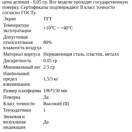
цена деления - 0,05 гр. Все модели проходят государственную
поверку. Сертификаты подтверждают II класс точности
согласно ГОСТу.
Экран
TFT
Температура
+10°С ~ +40°С
эксплуатации
Допустимая
относительная
80%
влажность воздуха
Материал корпуса
Нержавеющая сталь, пластик, металл
Дискретность
0.05 гр
Минимальный вес
2.5 гр
Наибольший
предел
1,5/3 кг
взвешивания
Размер платформы
196*150 мм
Поверка
Да
Класс точности
Высокий (II)
Тензодатчики
1
Звуковая и
визуальная
Да
индикация