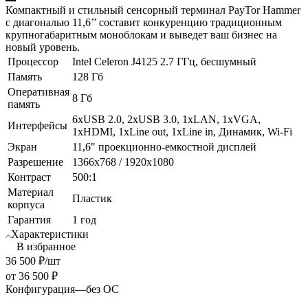
Компактный и стильный сенсорный терминал PayTor Hammer
с диагональю 11,6’’ составит конкуренцию традиционным
крупногабаритным моноблокам и выведет ваш бизнес на
новый уровень.
Процессор
Intel Celeron J4125 2.7 ГГц, беcшумный
Память
128 Гб
Оперативная
8 Гб
память
6хUSB 2.0, 2хUSB 3.0, 1хLAN, 1хVGA,
Интерфейсы
1хHDMI, 1хLine out, 1хLine in, Динамик, Wi-Fi
Экран
11,6" проекционно-емкостной дисплей
Разрешение
1366x768 / 1920х1080
Контраст
500:1
Материал
Пластик
корпуса
Гарантия
1 год
Характеристики
В избранное
36 500
₽
/шт
от
36 500 ₽
Конфигурация
—
без ОС