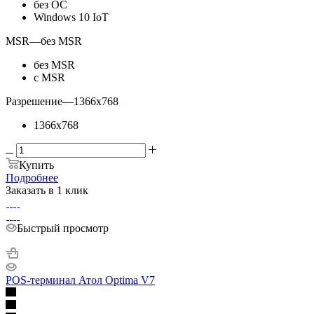
без ОС
Windows 10 IoT
MSR
—
без MSR
без MSR
с MSR
Разрешение
—
1366x768
1366x768
Купить
Подробнее
Заказать в 1 клик
Быстрый просмотр
POS-терминал Атол Optima V7