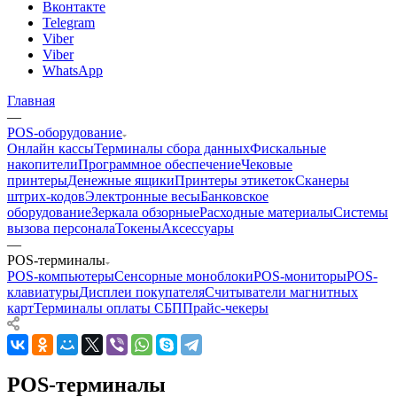
Вконтакте
Telegram
Viber
Viber
WhatsApp
Главная
—
POS-оборудование
Онлайн кассы
Терминалы сбора данных
Фискальные
накопители
Программное обеспечение
Чековые
принтеры
Денежные ящики
Принтеры этикеток
Сканеры
штрих-кодов
Электронные весы
Банковское
оборудование
Зеркала обзорные
Расходные материалы
Системы
вызова персонала
Токены
Аксессуары
—
POS-терминалы
POS-компьютеры
Сенсорные моноблоки
POS-мониторы
POS-
клавиатуры
Дисплеи покупателя
Считыватели магнитных
карт
Терминалы оплаты СБП
Прайс-чекеры
POS-терминалы