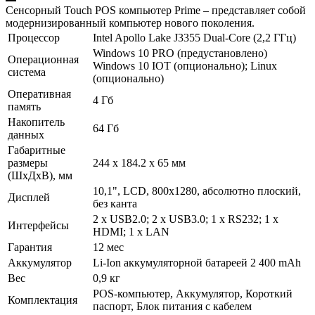
Сенсорный Touch POS компьютер Prime – представляет собой
модернизированный компьютер нового поколения.
Процессор
Intel Apollo Lake J3355 Dual-Core (2,2 ГГц)
Windows 10 PRO (предустановлено)
Операционная
Windows 10 IOT (опционально); Linux
система
(опционально)
Оперативная
4 Гб
память
Накопитель
64 Гб
данных
Габаритные
размеры
244 х 184.2 х 65 мм
(ШхДхВ), мм
10,1", LCD, 800х1280, абсолютно плоский,
Дисплей
без канта
2 х USB2.0; 2 х USB3.0; 1 х RS232; 1 х
Интерфейсы
HDMI; 1 х LAN
Гарантия
12 мес
Аккумулятор
Li-Ion аккумуляторной батареей 2 400 mAh
Вес
0,9 кг
POS-компьютер, Аккумулятор, Короткий
Комплектация
паспорт, Блок питания с кабелем