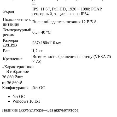
in
IPS, 11.6’’, Full HD, 1920 × 1080; PCAP,
Экран
сенсорный, защита экрана IP54
Подключение к
Внешний адаптер питания 12 В/5 А
питанию
Температурный
0…+40 °C
режим
Размеры
287х180х110 мм
ДхШхВ
Вес
1,2 кг
Возможность крепления на стену (VESA 75
Крепление
× 75)
Характеристики
В избранное
36 860
₽
/шт
от
36 860 ₽
Конфигурация
—
без ОС
без ОС
Windows 10 IoT
Наличие аккумулятора
—
Без аккумулятора