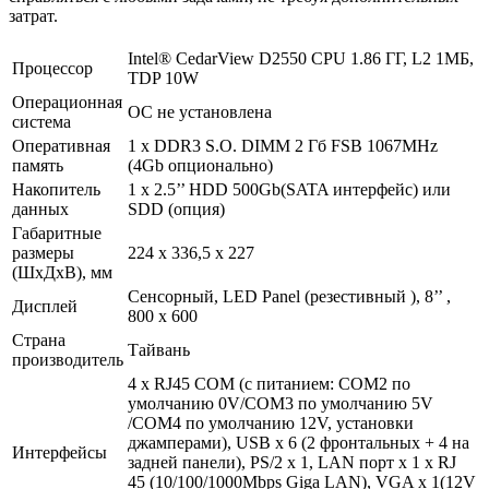
затрат.
Intel® CedarView D2550 CPU 1.86 ГГ, L2 1МБ,
Процессор
TDP 10W
Операционная
ОС не установлена
система
Оперативная
1 x DDR3 S.O. DIMM 2 Гб FSB 1067MHz
память
(4Gb опционально)
Накопитель
1 х 2.5’’ HDD 500Gb(SATA интерфейс) или
данных
SDD (опция)
Габаритные
размеры
224 х 336,5 х 227
(ШхДхВ), мм
Сенсорный, LED Panel (резестивный ), 8’’ ,
Дисплей
800 х 600
Страна
Тайвань
производитель
4 х RJ45 COM (с питанием: COM2 по
умолчанию 0V/COM3 по умолчанию 5V
/COM4 по умолчанию 12V, установки
джамперами), USB х 6 (2 фронтальных + 4 на
Интерфейсы
задней панели), PS/2 х 1, LAN порт х 1 x RJ
45 (10/100/1000Mbps Giga LAN), VGA х 1(12V