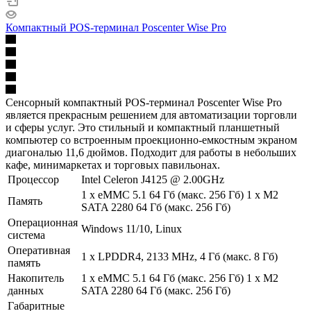
Компактный POS-терминал Poscenter Wise Pro
Сенсорный компактный POS-терминал Poscenter Wise Pro
является прекрасным решением для автоматизации торговли
и сферы услуг. Это стильный и компактный планшетный
компьютер со встроенным проекционно-емкостным экраном
диагональю 11,6 дюймов. Подходит для работы в небольших
кафе, минимаркетах и торговых павильонах.
Процессор
Intel Celeron J4125 @ 2.00GHz
1 х eMMC 5.1 64 Гб (макс. 256 Гб) 1 х M2
Память
SATA 2280 64 Гб (макс. 256 Гб)
Операционная
Windows 11/10, Linux
система
Оперативная
1 х LPDDR4, 2133 MHz, 4 Гб (макс. 8 Гб)
память
Накопитель
1 х eMMC 5.1 64 Гб (макс. 256 Гб) 1 х M2
данных
SATA 2280 64 Гб (макс. 256 Гб)
Габаритные