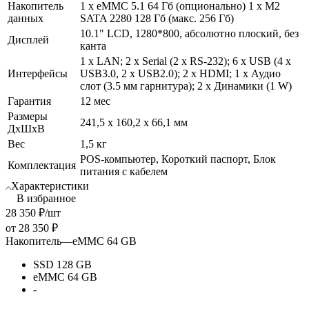
Накопитель
1 х eMMC 5.1 64 Гб (опционально) 1 х M2
данных
SATA 2280 128 Гб (макс. 256 Гб)
10.1" LCD, 1280*800, абсолютно плоский, без
Дисплей
канта
1 х LAN; 2 х Serial (2 х RS-232); 6 х USB (4 х
Интерфейсы
USB3.0, 2 х USB2.0); 2 х HDMI; 1 х Аудио
слот (3.5 мм гарнитура); 2 х Динамики (1 W)
Гарантия
12 мес
Размеры
241,5 х 160,2 х 66,1 мм
ДхШхВ
Вес
1,5 кг
POS-компьютер, Короткий паспорт, Блок
Комплектация
питания с кабелем
Характеристики
В избранное
28 350
₽
/шт
от
28 350 ₽
Накопитель
—
eMMC 64 GB
SSD 128 GB
eMMC 64 GB
-