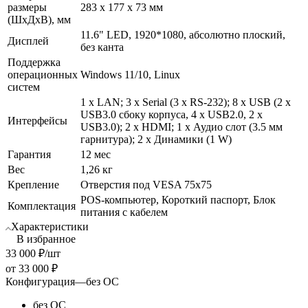
размеры
283 х 177 х 73 мм
(ШхДхВ), мм
11.6" LED, 1920*1080, абсолютно плоский,
Дисплей
без канта
Поддержка
операционных
Windows 11/10, Linux
систем
1 х LAN; 3 х Serial (3 х RS-232); 8 х USB (2 х
USB3.0 сбоку корпуса, 4 х USB2.0, 2 x
Интерфейсы
USB3.0); 2 х HDMI; 1 х Аудио слот (3.5 мм
гарнитура); 2 х Динамики (1 W)
Гарантия
12 мес
Вес
1,26 кг
Крепление
Отверстия под VESA 75x75
POS-компьютер, Короткий паспорт, Блок
Комплектация
питания с кабелем
Характеристики
В избранное
33 000
₽
/шт
от
33 000 ₽
Конфигурация
—
без ОС
без ОС