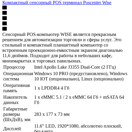
Компактный сенсорный POS терминал Poscenter Wise
Сенсорный POS-компьютер WISE является прекрасным
решением для автоматизации торговли и сферы услуг. Это
стильный и компактный планшетный компьютер со
встроенным проекционно-емкостным экраном диагональю
11,6 дюймов. Подходит для работы в небольших кафе,
минимаркетах и торговых павильонах.
Процессор
Intel Apollo Lake J3355 Dual-Core (2 ГГц)
Операционная
Windows 10 PRO (предустановлено), Windows
система
10 IOT (опционально), Linux (опционально)
Оперативная
1 х LPDDR4 4 Гб
память
Накопитель
1 х eMMC 5.1 / 2 х eMMC 64 Гб + mSATA 64
данных
Гб
Габаритные
размеры
283 х 177 х 73 мм
(ШхДхВ), мм
11.6" LED, 1920*1080, абсолютно плоский,
Дисплей
без канта