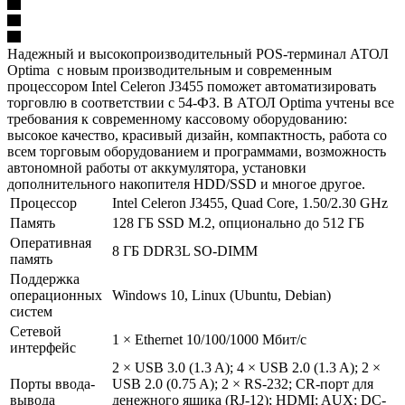
Надежный и высокопроизводительный POS-терминал АТОЛ
Optima с новым производительным и современным
процессором Intel Celeron J3455 поможет автоматизировать
торговлю в соответствии с 54-ФЗ. В АТОЛ Optima учтены все
требования к современному кассовому оборудованию:
высокое качество, красивый дизайн, компактность, работа со
всем торговым оборудованием и программами, возможность
автономной работы от аккумулятора, установки
дополнительного накопителя HDD/SSD и многое другое.
Процессор
Intel Celeron J3455, Quad Core, 1.50/2.30 GHz
Память
128 ГБ SSD M.2, опционально до 512 ГБ
Оперативная
8 ГБ DDR3L SO-DIMM
память
Поддержка
операционных
Windows 10, Linux (Ubuntu, Debian)
систем
Сетевой
1 × Ethernet 10/100/1000 Мбит/с
интерфейс
2 × USB 3.0 (1.3 A); 4 × USB 2.0 (1.3 A); 2 ×
Порты ввода-
USB 2.0 (0.75 A); 2 × RS-232; CR-порт для
вывода
денежного ящика (RJ-12); HDMI; AUX; DC-