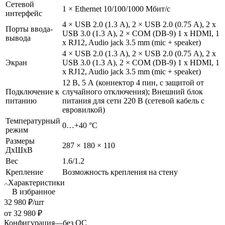
Сетевой
1 × Ethernet 10/100/1000 Мбит/с
интерфейс
4 × USB 2.0 (1.3 А), 2 × USB 2.0 (0.75 А), 2 x
Порты ввода-
USB 3.0 (1.3 А), 2 × COM (DB-9) 1 x HDMI, 1
вывода
x RJ12, Audio jack 3.5 mm (mic + speaker)
4 × USB 2.0 (1.3 А), 2 × USB 2.0 (0.75 А), 2 x
Экран
USB 3.0 (1.3 А), 2 × COM (DB-9) 1 x HDMI, 1
x RJ12, Audio jack 3.5 mm (mic + speaker)
12 В, 5 А (коннектор 4 пин, с защитой от
Подключение к
случайного отключения); Внешний блок
питанию
питания для сети 220 В (сетевой кабель с
евровилкой)
Температурный
0…+40 °C
режим
Размеры
287 × 180 × 110
ДхШхВ
Вес
1.6/1.2
Крепление
Возможность крепления на стену
Характеристики
В избранное
32 980
₽
/шт
от
32 980 ₽
Конфигурация
—
без ОС