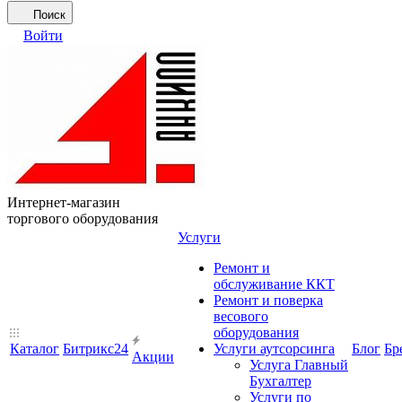
Поиск
Войти
Интернет-магазин
торгового оборудования
Услуги
Ремонт и
обслуживание ККТ
Ремонт и поверка
весового
оборудования
Каталог
Битрикс24
Услуги аутсорсинга
Блог
Бр
Акции
Услуга Главный
Бухгалтер
Услуги по