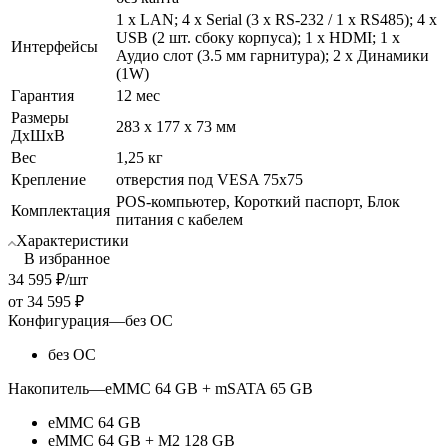
1 х LAN; 4 х Serial (3 х RS-232 / 1 х RS485); 4 х
USB (2 шт. сбоку корпуса); 1 х HDMI; 1 х
Интерфейсы
Аудио слот (3.5 мм гарнитура); 2 х Динамики
(1W)
Гарантия
12 мес
Размеры
283 х 177 х 73 мм
ДхШхВ
Вес
1,25 кг
Крепление
отверстия под VESA 75x75
POS-компьютер, Короткий паспорт, Блок
Комплектация
питания с кабелем
Характеристики
В избранное
34 595
₽
/шт
от
34 595 ₽
Конфигурация
—
без ОС
без ОС
Накопитель
—
eMMC 64 GB + mSATA 65 GB
eMMC 64 GB
eMMC 64 GB + M2 128 GB