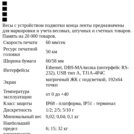
Весы с устройством подмотки конца ленты предназначены
для маркировки и учета весовых, штучных и счетных товаров.
Память на 20 000 товаров.
Скорость печати
60 мм/сек
Ресурс печатной
50 км
головки
Ширина бумаги
60/58 мм
Ethernet, DB9-MА/вилка (интерфейс RS-
Интерфейсы
232), USB тип А, TJ1A-4P4C
матричный ЖК с подсветкой, 192х64
Экран
точки
Температура
от 0 до +40
эксплуатации
Класс защиты
IP68 - платформа, IP51 - терминал
Дискретность
1/2; 2/5; 5/10 г
Минимальный вес
0,02; 0,04; 0,1 кг
Наибольший
предел
6; 15; 32 кг
взвешивания