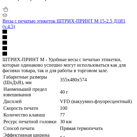
Весы с печатью этикеток ШТРИХ-ПРИНТ М 15-2.5 Д1И1
(v.4.5)
ШТРИХ-ПРИНТ М - Удобные весы с печатью этикетки,
которые одинаково успешно могут использоваться как для
фасовки товара, так и для работы в торговом зале.
Габаритные размеры
355x480x574
(ШхДхВ), мм
Наименьший предел
40 г
взвешивания
Дисплей
VFD (вакуумно-флуоресцентный)
Скорость печати
100
Количество клавиш
77
Ресурс печатной головки
30 км
Способ печати
Прямая термопечать
Эффективная ширина