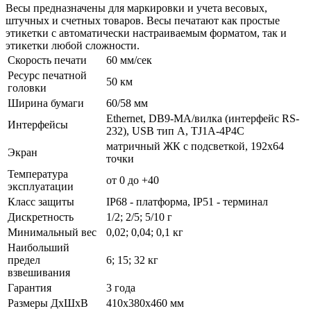
Весы предназначены для маркировки и учета весовых,
штучных и счетных товаров. Весы печатают как простые
этикетки с автоматически настраиваемым форматом, так и
этикетки любой сложности.
Скорость печати
60 мм/сек
Ресурс печатной
50 км
головки
Ширина бумаги
60/58 мм
Ethernet, DB9-MА/вилка (интерфейс RS-
Интерфейсы
232), USB тип А, TJ1A-4P4C
матричный ЖК с подсветкой, 192х64
Экран
точки
Температура
от 0 до +40
эксплуатации
Класс защиты
IP68 - платформа, IP51 - терминал
Дискретность
1/2; 2/5; 5/10 г
Минимальный вес
0,02; 0,04; 0,1 кг
Наибольший
предел
6; 15; 32 кг
взвешивания
Гарантия
3 года
Размеры ДхШхВ
410х380х460 мм