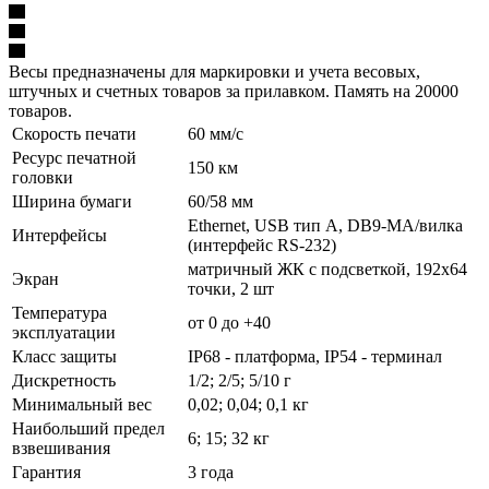
Весы предназначены для маркировки и учета весовых,
штучных и счетных товаров за прилавком. Память на 20000
товаров.
Скорость печати
60 мм/с
Ресурс печатной
150 км
головки
Ширина бумаги
60/58 мм
Ethernet, USB тип А, DB9-MА/вилка
Интерфейсы
(интерфейс RS-232)
матричный ЖК с подсветкой, 192х64
Экран
точки, 2 шт
Температура
от 0 до +40
эксплуатации
Класс защиты
IP68 - платформа, IP54 - терминал
Дискретность
1/2; 2/5; 5/10 г
Минимальный вес
0,02; 0,04; 0,1 кг
Наибольший предел
6; 15; 32 кг
взвешивания
Гарантия
3 года