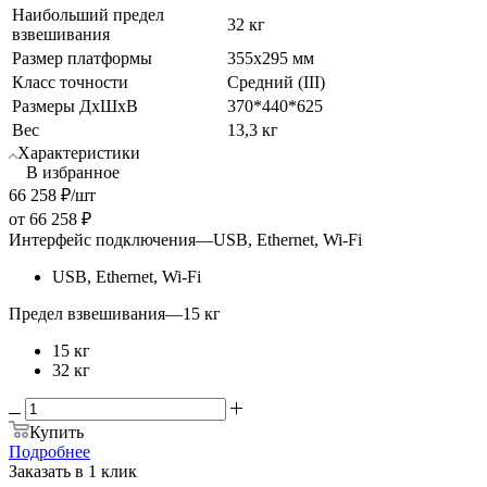
Наибольший предел
32 кг
взвешивания
Размер платформы
355х295 мм
Класс точности
Средний (III)
Размеры ДхШхВ
370*440*625
Вес
13,3 кг
Характеристики
В избранное
66 258
₽
/шт
от
66 258 ₽
Интерфейс подключения
—
USB, Ethernet, Wi-Fi
USB, Ethernet, Wi-Fi
Предел взвешивания
—
15 кг
15 кг
32 кг
Купить
Подробнее
Заказать в 1 клик