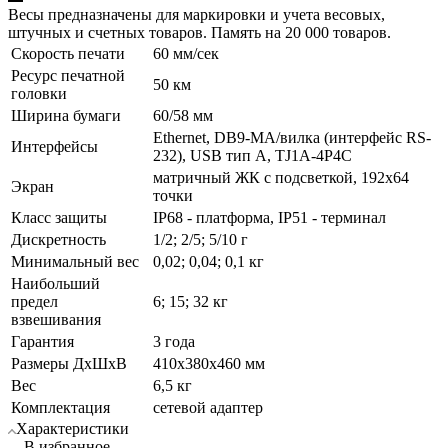
Весы предназначены для маркировки и учета весовых,
штучных и счетных товаров. Память на 20 000 товаров.
Скорость печати
60 мм/сек
Ресурс печатной
50 км
головки
Ширина бумаги
60/58 мм
Ethernet, DB9-MА/вилка (интерфейс RS-
Интерфейсы
232), USB тип А, TJ1A-4P4C
матричный ЖК с подсветкой, 192х64
Экран
точки
Класс защиты
IP68 - платформа, IP51 - терминал
Дискретность
1/2; 2/5; 5/10 г
Минимальный вес
0,02; 0,04; 0,1 кг
Наибольший
предел
6; 15; 32 кг
взвешивания
Гарантия
3 года
Размеры ДхШхВ
410х380х460 мм
Вес
6,5 кг
Комплектация
сетевой адаптер
Характеристики
В избранное