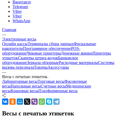
Вконтакте
Telegram
Viber
Viber
WhatsApp
Главная
—
Электронные весы
Онлайн кассы
Терминалы сбора данных
Фискальные
накопители
Программное обеспечение
POS-
оборудование
Чековые принтеры
Денежные ящики
Принтеры
этикеток
Сканеры штрих-кодов
Банковское
оборудование
Зеркала обзорные
Расходные материалы
Системы
вызова персонала
Токены
Аксессуары
—
Весы с печатью этикеток
Лабораторные весы
Торговые весы
Фасовочные
весы
Напольные весы
Счетные весы
Медицинские
весы
Крановые весы
Платформенные весы
Весы с печатью этикеток