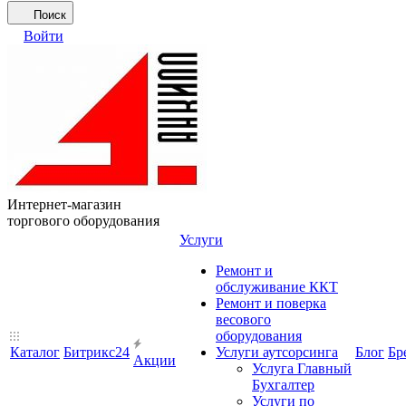
Поиск
Войти
Интернет-магазин
торгового оборудования
Услуги
Ремонт и
обслуживание ККТ
Ремонт и поверка
весового
оборудования
Каталог
Битрикс24
Услуги аутсорсинга
Блог
Бр
Акции
Услуга Главный
Бухгалтер
Услуги по