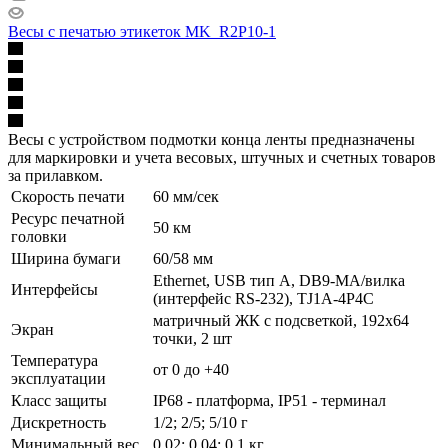
Весы с печатью этикеток MK_R2P10-1
Весы с устройством подмотки конца ленты предназначены
для маркировки и учета весовых, штучных и счетных товаров
за прилавком.
Скорость печати
60 мм/сек
Ресурс печатной
50 км
головки
Ширина бумаги
60/58 мм
Ethernet, USB тип А, DB9-MА/вилка
Интерфейсы
(интерфейс RS-232), TJ1A-4P4C
матричный ЖК с подсветкой, 192х64
Экран
точки, 2 шт
Температура
от 0 до +40
эксплуатации
Класс защиты
IP68 - платформа, IP51 - терминал
Дискретность
1/2; 2/5; 5/10 г
Минимальный вес
0,02; 0,04; 0,1 кг