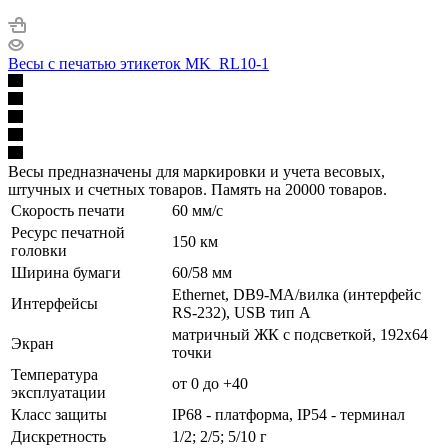
Весы с печатью этикеток MK_RL10-1
Весы предназначены для маркировки и учета весовых,
штучных и счетных товаров. Память на 20000 товаров.
Скорость печати
60 мм/с
Ресурс печатной
150 км
головки
Ширина бумаги
60/58 мм
Ethernet, DB9-MА/вилка (интерфейс
Интерфейсы
RS-232), USB тип А
матричный ЖК с подсветкой, 192х64
Экран
точки
Температура
от 0 до +40
эксплуатации
Класс защиты
IP68 - платформа, IP54 - терминал
Дискретность
1/2; 2/5; 5/10 г