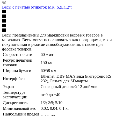
Весы с печатью этикеток MK_S2L(12")
Весы предназначены для маркировки весовых товаров в
магазинах. Весы могут использоваться как продавцами, так и
покупателями в режиме самообслуживания, а также при
фасовке товаров.
Скорость печати
60 мм/с
Ресурс печатной
150 км
головки
Ширина бумаги
60/58 мм
Ethernet, DB9-MА/вилка (интерфейс RS-
Интерфейсы
232), Разъем для SD-карты
Экран
Сенсорный дисплей 12 дюймов
Температура
от 0 до +40
эксплуатации
Дискретность
1/2; 2/5; 5/10 г
Минимальный вес
0,02; 0,04; 0,1 кг
Наибольший предел