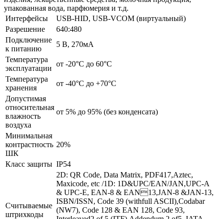
упакованная вода, парфюмерия и т.д.
Интерфейсы
USB-HID, USB-VCOM (виртуальный)
Разрешение
640:480
Подключение
5 В, 270мА
к питанию
Температура
от -20°C до 60°C
эксплуатации
Температура
от -40°C до +70°C
хранения
Допустимая
относительная
от 5% до 95% (без конденсата)
влажность
воздуха
Минимальная
контрастность
20%
ШК
Класс защиты
IP54
2D: QR Code, Data Matrix, PDF417,Aztec,
Maxicode, etc /1D: 1D&UPC/EAN/JAN,UPC-A
& UPC-E, EAN-8 & EAN13,JAN-8 &JAN-13,
ISBN/ISSN, Code 39 (withfull ASCII),Codabar
Считываемые
(NW7), Code 128 & EAN 128, Code 93,
штрихкоды
Interleaved2 of 5 (ITF),Addendum 2 of5, IATA