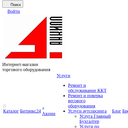
Поиск
Войти
Интернет-магазин
торгового оборудования
Услуги
Ремонт и
обслуживание ККТ
Ремонт и поверка
весового
оборудования
Каталог
Битрикс24
Услуги аутсорсинга
Блог
Бр
Акции
Услуга Главный
Бухгалтер
Услуги по