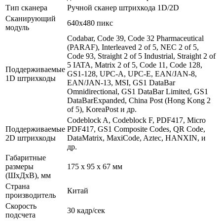
Тип сканера
Ручной сканер штрихкода 1D/2D
Сканирующий
640х480 пикс
модуль
Codabar, Code 39, Code 32 Pharmaceutical
(PARAF), Interleaved 2 of 5, NEC 2 of 5,
Code 93, Straight 2 of 5 Industrial, Straight 2 of
5 IATA, Matrix 2 of 5, Code 11, Code 128,
Поддерживаемые
GS1-128, UPC-A, UPC-E, EAN/JAN-8,
1D штрихкоды
EAN/JAN-13, MSI, GS1 DataBar
Omnidirectional, GS1 DataBar Limited, GS1
DataBarExpanded, China Post (Hong Kong 2
of 5), KoreaPost и др.
Codeblock A, Codeblock F, PDF417, Micro
Поддерживаемые
PDF417, GS1 Composite Codes, QR Code,
2D штрихкоды
DataMatrix, MaxiCode, Aztec, HANXIN, и
др.
Габаритные
размеры
175 х 95 х 67 мм
(ШхДхВ), мм
Страна
Китай
производитель
Скорость
30 кадр/сек
подсчета