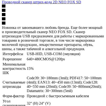
Проводной сканер штрих-кода 2D NEO FOX SD
Новинка от завоевавшего любовь бренда. Еще более мощный
и производительный сканер NEO FOX SD. Сканер
штрихкодов USB предназначен для работы с маркированными
товарами в розничной торговле, в том числе маркировка
молочной продукции, лекарственные препараты, обувь,
шины, а также табачной и алкогольной продукция.
Интерфейсы
USB-HID, USB-COM (эмуляция)
Разрешение
640×480CMOS@120fps
Минимальная
контрастность
15%
ШК
Code39: 30~180mm (3mil); PDF417: 50~100mm
Считываемые
(4mil); EAN13: 40~450 mm (13mil); Code128:
штрихкоды
40~550 mm (20mil); Code39: 50~800mm(20mil);
Datamatrix: 30~300mm (5mil)
Форм-фактор
Проводной с быстросъемным кабелем
Угол
32° (H) 24° (V)
сканирования