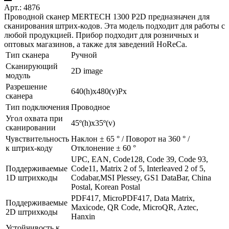
Арт.: 4876
Проводной сканер MERTECH 1300 P2D предназначен для
сканирования штрих-кодов. Эта модель подходит для работы с
любой продукцией. Прибор подходит для розничных и
оптовых магазинов, а также для заведений HoReCa.
Тип сканера
Ручной
Сканирующий
2D image
модуль
Разрешение
640(h)х480(v)Px
сканера
Тип подключения
Проводное
Угол охвата при
45º(h)x35º(v)
сканировании
Чувствительность
Наклон ± 65 ° / Поворот на 360 ° /
к штрих-коду
Отклонение ± 60 °
UPC, EAN, Code128, Code 39, Code 93,
Поддерживаемые
Code11, Matrix 2 of 5, Interleaved 2 of 5,
1D штрихкоды
Codabar,MSI Plessey, GS1 DataBar, China
Postal, Korean Postal
PDF417, MicroPDF417, Data Matrix,
Поддерживаемые
Maxicode, QR Code, MicroQR, Aztec,
2D штрихкоды
Hanxin
Устойчивость к