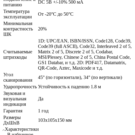
DC 5В +/-10% 500 мА
питанию
Температура
От -20°C до 50°C
эксплуатации
Минимальная
контрастность
20%
ШК
1D: UPC/EAN, ISBN/ISSN, Code128, Code39,
Code39 (full ASCII), Code32, Interleaved 2 of 5,
Считываемые
Matrix 2 of 5, Discrete 2 of 5, Codabar,
штрихкоды
MSI/Plessey, Chinese 2 of 5, China Postal Code,
GS1 Databar, и т.д. 2D: PDF417, Datamatrix,
QR-Code, Aztec, Maxicode и т.д.
Угол
45° (по горизонтали), 34° (по вертикали)
сканирования
Ударопрочность
Устойчивость к падению 1.8 м
Звуковая и
визуальная
Да
индикация
Гарантия
1 год
Размеры
103х105х150 мм
ДхШхВ
Характеристики
В избранное