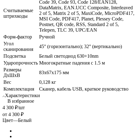
Code 39, Code 93, Code 128/EAN128,
DataMatrix, EAN.UCC Composite, Interleaved
Считываемые
2 of 5, Matrix 2 of 5, MaxiCode, MicroPDF417,
штрихкоды
MSI Code, PDF417, Planet, Plessey Code,
Postnet, QR code, RSS, Standard 2 of 5,
Telepen, TLC 39, UPC/EAN
Форм-фактор
Ручной
Угол
45° (горизонтально); 32° (вертикально)
сканирования
Подсветка
Белый светодиод 630+10nm
Ударопрочность
Многократные падения с 1.5 м
Размеры
83х67х175 мм
ДхШхВ
Вес
0,128 кг
Комплектация
Сканер, кабель USB, краткое руководство
Характеристики
В избранное
4 300
₽
/шт
от
4 300 ₽
Цвет
—
Белый