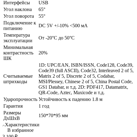
Интерфейсы
USB
Угол наклона
65°
Угол поворота
55°
Подключение к
DC 5V +/-10% <500 мА
питанию
Температура
От -20°C до 50°C
эксплуатации
Минимальная
контрастность
20%
ШК
1D: UPC/EAN, ISBN/ISSN, Code128, Code39,
Code39 (full ASCII), Code32, Interleaved 2 of 5,
Считываемые
Matrix 2 of 5, Discrete 2 of 5, Codabar,
штрихкоды
MSI/Plessey, Chinese 2 of 5, China Postal Code,
GS1 Databar, и т.д. 2D: PDF417, Datamatrix,
QR-Code, Aztec, Maxicode и т.д.
Ударопрочность
Устойчивость к падению 1.8 м
Гарантия
1 год
Размеры
150*70*95 мм
ДхШхВ
Характеристики
В избранное
3 100
₽