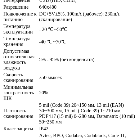
Интерфейсы
USB (HID, COM)
Разрешение
640x480
Подключение к
DC+5V±5%, 100mA (рабочее); 230mA
питанию
(сканирование)
Температура
- 20 ℃ ~50℃
эксплуатации
Температура
-40 ℃ ~70℃
хранения
Допустимая
относительная
5% - 95% (без конденсата)
влажность
воздуха
Скорость
350 мм/сек
сканирования
Минимальная
контрастность
20%
ШК
5 mil (Code 39) 20~150 мм, 13 mil (EAN)
Плотность
30~300 мм, 15 mil ( Code 39) 1~210 мм,
сканирования
PDF417 (15 mil) 0~280 мм, Datamatrix (10 mil)
50~250 мм
Класс защиты
IP42
Aztec, BPO, Codabar, Codablock, Code 11,