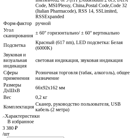
Code, MSI/Plessy, China,Postal Code,Code 32
(Italian Pharmacode), RSS 14, SSLimited,
RSSExpanded
Форм-фактор
ручной
Угол
± 60° горизонтально/ ± 60° вертикально
сканирования
Красный (617 nm), LED подсветка: Белая
Подсветка
(6000K)
Звуковая и
визуальная
световая индикация, звуковая индикация
индикация
Сферы
Розничная торговля (табак, алкоголь), общее
применения
назначение
Размеры
66x92x162 мм
ДхШхВ
Вес
0,2 кг
Сканер, руководство пользователя, USB
Комплектация
кабель (2 метра)
Характеристики
В избранное
3 380
₽
/шт