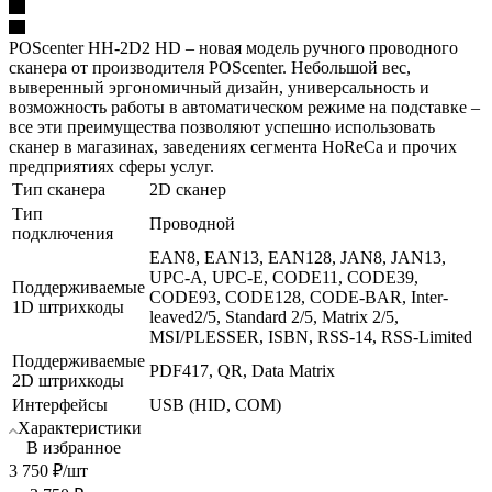
POScenter HH-2D2 HD – новая модель ручного проводного
сканера от производителя POScenter. Небольшой вес,
выверенный эргономичный дизайн, универсальность и
возможность работы в автоматическом режиме на подставке –
все эти преимущества позволяют успешно использовать
сканер в магазинах, заведениях сегмента HoReCa и прочих
предприятиях сферы услуг.
Тип сканера
2D сканер
Тип
Проводной
подключения
EAN8, EAN13, EAN128, JAN8, JAN13,
UPC-A, UPC-E, CODE11, CODE39,
Поддерживаемые
CODE93, CODE128, CODE-BAR, Inter-
1D штрихкоды
leaved2/5, Standard 2/5, Matrix 2/5,
MSI/PLESSER, ISBN, RSS-14, RSS-Limited
Поддерживаемые
PDF417, QR, Data Matrix
2D штрихкоды
Интерфейсы
USB (HID, COM)
Характеристики
В избранное
3 750
₽
/шт