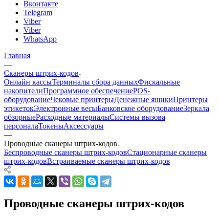
Вконтакте
Telegram
Viber
Viber
WhatsApp
Главная
—
Сканеры штрих-кодов
Онлайн кассы
Терминалы сбора данных
Фискальные
накопители
Программное обеспечение
POS-
оборудование
Чековые принтеры
Денежные ящики
Принтеры
этикеток
Электронные весы
Банковское оборудование
Зеркала
обзорные
Расходные материалы
Системы вызова
персонала
Токены
Аксессуары
—
Проводные сканеры штрих-кодов
Беспроводные сканеры штрих-кодов
Стационарные сканеры
штрих-кодов
Встраиваемые сканеры штрих-кодов
Проводные сканеры штрих-кодов