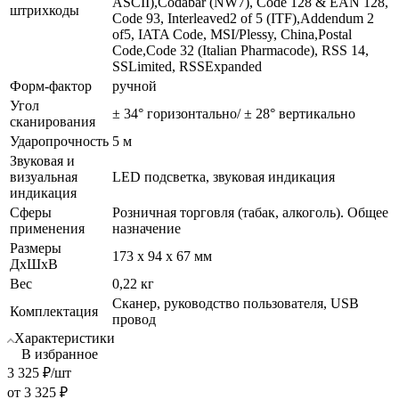
ASCII),Codabar (NW7), Code 128 & EAN 128,
штрихкоды
Code 93, Interleaved2 of 5 (ITF),Addendum 2
of5, IATA Code, MSI/Plessy, China,Postal
Code,Code 32 (Italian Pharmacode), RSS 14,
SSLimited, RSSExpanded
Форм-фактор
ручной
Угол
± 34° горизонтально/ ± 28° вертикально
сканирования
Ударопрочность
5 м
Звуковая и
визуальная
LED подсветка, звуковая индикация
индикация
Сферы
Розничная торговля (табак, алкоголь). Общее
применения
назначение
Размеры
173 x 94 x 67 мм
ДхШхВ
Вес
0,22 кг
Сканер, руководство пользователя, USB
Комплектация
провод
Характеристики
В избранное
3 325
₽
/шт
от
3 325 ₽