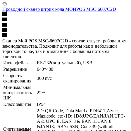
Проводной сканер штрих-кода МОЙPOS MSC-6607C2D
Сканер Мой POS MSC-6607C2D - соответствует требованиям
законодательства. Подходит для работы как в небольшой
торговой точке, так и в магазине с большим потоком
клиентов.
Интерфейсы
RS-232(виртуальный), USB
Разрешение
640*480
Скорость
300 m/с
сканирования
Минимальная
контрастность
25%
ШК
Класс защиты
IP54
2D: QR Code, Data Matrix, PDF417,Aztec,
Maxicode, etc /1D: 1D&UPC/EAN/JAN,UPC-
A & UPC-E, EAN-8 & EAN-13,JAN-8
&JAN13, ISBN/ISSN, Code 39 (withfull
Считываемые