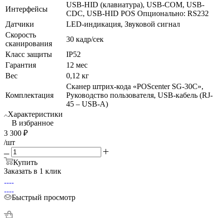
USB-HID (клавиатура), USB-COM, USB-
Интерфейсы
CDC, USB-HID POS Опционально: RS232
Датчики
LED-индикация, Звуковой сигнал
Скорость
30 кадр/сек
сканирования
Класс защиты
IP52
Гарантия
12 мес
Вес
0,12 кг
Сканер штрих-кода «POScenter SG-30C»,
Комплектация
Руководство пользователя, USB-кабель (RJ-
45 – USB-A)
Характеристики
В избранное
3 300
₽
/шт
Купить
Заказать в 1 клик
Быстрый просмотр