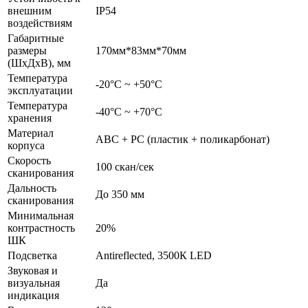
внешним
IP54
воздействиям
Габаритные
размеры
170мм*83мм*70мм
(ШхДхВ), мм
Температура
-20°С ~ +50°С
эксплуатации
Температура
-40°С ~ +70°С
хранения
Материал
ABC + PC (пластик + поликарбонат)
корпуса
Скорость
100 скан/сек
сканирования
Дальность
До 350 мм
сканирования
Минимальная
контрастность
20%
ШК
Подсветка
Antireflected, 3500К LED
Звуковая и
визуальная
Да
индикация