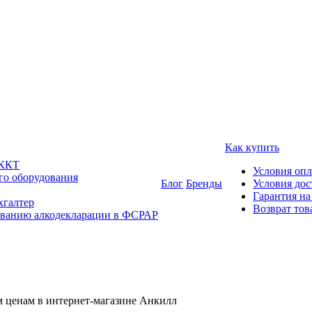
Как купить
 ККТ
Условия оп
го оборудования
Блог
Бренды
Условия дос
Гарантия на
хгалтер
Возврат тов
ованию алкодекларации в ФСРАР
 ценам в интернет-магазине Анкилл