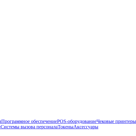
и
Программное обеспечение
POS-оборудование
Чековые принтеры
ы
Системы вызова персонала
Токены
Аксессуары