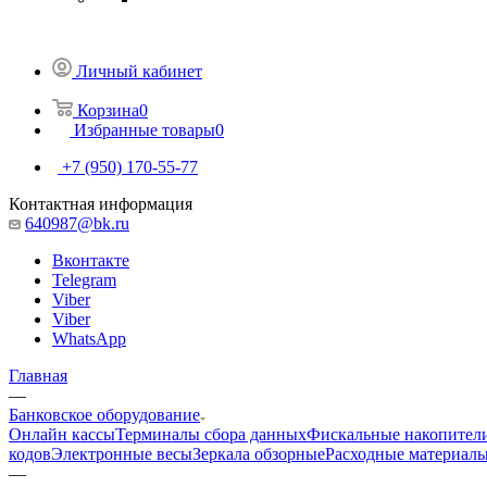
Личный кабинет
Корзина
0
Избранные товары
0
+7 (950) 170-55-77
Контактная информация
640987@bk.ru
Вконтакте
Telegram
Viber
Viber
WhatsApp
Главная
—
Банковское оборудование
Онлайн кассы
Терминалы сбора данных
Фискальные накопител
кодов
Электронные весы
Зеркала обзорные
Расходные материал
—