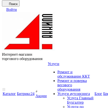
Поиск
Войти
Интернет-магазин
торгового оборудования
Услуги
Ремонт и
обслуживание ККТ
Ремонт и поверка
весового
оборудования
Каталог
Битрикс24
Услуги аутсорсинга
Блог
Бр
Акции
Услуга Главный
Бухгалтер
Услуги по