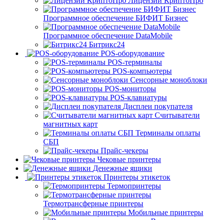
Лицензии КриптоПро
Программное обеспечение БИФИТ Бизнес
Программное обеспечение DataMobile
Битрикс24
POS-оборудование
POS-терминалы
POS-компьютеры
Сенсорные моноблоки
POS-мониторы
POS-клавиатуры
Дисплеи покупателя
Считыватели
магнитных карт
Терминалы оплаты
СБП
Прайс-чекеры
Чековые принтеры
Денежные ящики
Принтеры этикеток
Термопринтеры
Термотрансферные принтеры
Мобильные принтеры