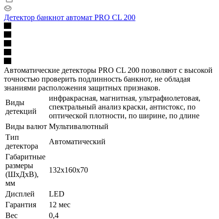
Детектор банкнот автомат PRO CL 200
Автоматические детекторы PRO CL 200 позволяют с высокой
точностью проверить подлинность банкнот, не обладая
знаниями расположения защитных признаков.
инфракрасная, магнитная, ультрафиолетовая,
Виды
спектральный анализ краски, антистокс, по
детекций
оптической плотности, по ширине, по длине
Виды валют
Мультивалютный
Тип
Автоматический
детектора
Габаритные
размеры
132x160x70
(ШхДхВ),
мм
Дисплей
LED
Гарантия
12 мес
Вес
0,4