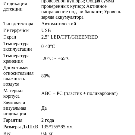
провереной купюры; Общая сумма
Индикация
проверенных купюр; Активное
детекции
направление подачи банкнот; Уровень
заряда аккумулятора
Тип детектора
Автоматический
Интерфейсы
USB
Экран
2,5" LED/TFT/GREENRED
Температура
0-40°С
эксплуатации
Температура
-20°С ~ +65°С
хранения
Допустимая
относительная
80%
влажность
воздуха
Материал
ABC + PC (пластик + поликарбонат)
корпуса
Звуковая и
визуальная
Да
индикация
Гарантия
2 года
Размеры ДхШхВ
135*155*85 мм
Вес
0,6 кг