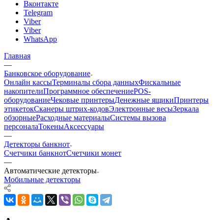
Вконтакте
Telegram
Viber
Viber
WhatsApp
Главная
—
Банковское оборудование
Онлайн кассы
Терминалы сбора данных
Фискальные
накопители
Программное обеспечение
POS-
оборудование
Чековые принтеры
Денежные ящики
Принтеры
этикеток
Сканеры штрих-кодов
Электронные весы
Зеркала
обзорные
Расходные материалы
Системы вызова
персонала
Токены
Аксессуары
—
Детекторы банкнот
Счетчики банкнот
Счетчики монет
—
Автоматические детекторы
Мобильные детекторы