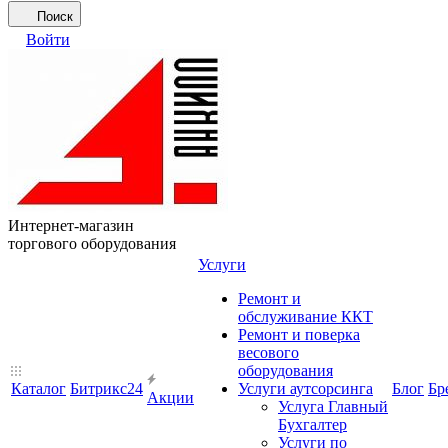
Поиск
Войти
Интернет-магазин
торгового оборудования
Услуги
Ремонт и
обслуживание ККТ
Ремонт и поверка
весового
оборудования
Каталог
Битрикс24
Услуги аутсорсинга
Блог
Бр
Акции
Услуга Главный
Бухгалтер
Услуги по