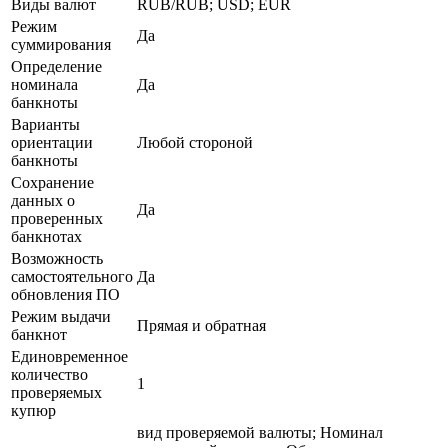
Виды валют
RUB/RUB; USD; EUR
Режим
Да
суммирования
Определение
номинала
Да
банкноты
Варианты
ориентации
Любой стороной
банкноты
Сохранение
данных о
Да
проверенных
банкнотах
Возможность
самостоятельного
Да
обновления ПО
Режим выдачи
Прямая и обратная
банкнот
Единовременное
количество
1
проверяемых
купюр
вид проверяемой валюты; Номинал