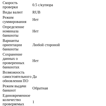
Скорость
0.5 с/купюра
проверки
Виды валют
RUB
Режим
Нет
суммирования
Определение
номинала
Нет
банкноты
Варианты
ориентации
Любой стороной
банкноты
Сохранение
данных о
Нет
проверенных
банкнотах
Возможность
самостоятельного
Да
обновления ПО
Режим выдачи
Обратная
банкнот
Единовременное
количество
1
проверяемых