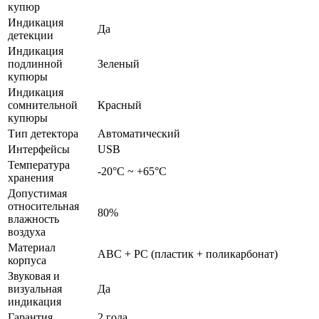
купюр
Индикация
Да
детекции
Индикация
подлинной
Зеленый
купюры
Индикация
сомнительной
Красный
купюры
Тип детектора
Автоматический
Интерфейсы
USB
Температура
-20°С ~ +65°С
хранения
Допустимая
относительная
80%
влажность
воздуха
Материал
ABC + PC (пластик + поликарбонат)
корпуса
Звуковая и
визуальная
Да
индикация
Гарантия
2 года