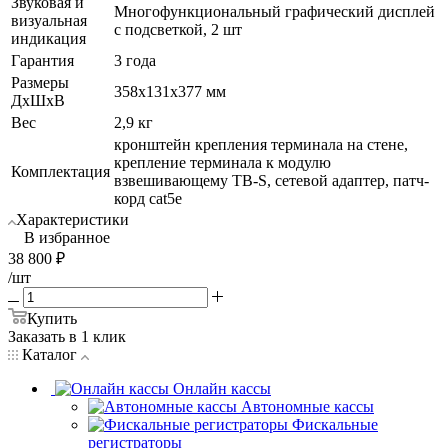
Звуковая и
Многофункциональный графический дисплей
визуальная
с подсветкой, 2 шт
индикация
Гарантия
3 года
Размеры
358х131х377 мм
ДхШхВ
Вес
2,9 кг
кронштейн крепления терминала на стене,
крепление терминала к модулю
Комплектация
взвешивающему ТВ-S, сетевой адаптер, патч-
корд cat5е
Характеристики
В избранное
38 800
₽
/шт
Купить
Заказать в 1 клик
Каталог
Онлайн кассы
Автономные кассы
Фискальные
регистраторы