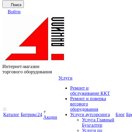
Поиск
Войти
Интернет-магазин
торгового оборудования
Услуги
Ремонт и
обслуживание ККТ
Ремонт и поверка
весового
оборудования
Каталог
Битрикс24
Услуги аутсорсинга
Блог
Бр
Акции
Услуга Главный
Бухгалтер
Услуги по