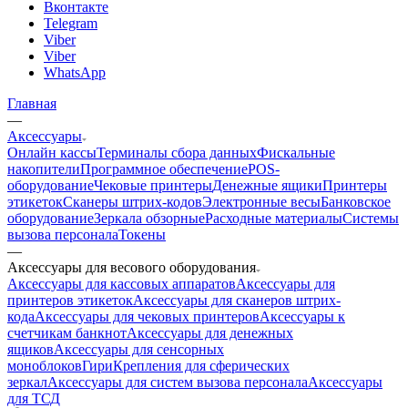
Вконтакте
Telegram
Viber
Viber
WhatsApp
Главная
—
Аксессуары
Онлайн кассы
Терминалы сбора данных
Фискальные
накопители
Программное обеспечение
POS-
оборудование
Чековые принтеры
Денежные ящики
Принтеры
этикеток
Сканеры штрих-кодов
Электронные весы
Банковское
оборудование
Зеркала обзорные
Расходные материалы
Системы
вызова персонала
Токены
—
Аксессуары для весового оборудования
Аксессуары для кассовых аппаратов
Аксессуары для
принтеров этикеток
Аксессуары для сканеров штрих-
кода
Аксессуары для чековых принтеров
Аксессуары к
счетчикам банкнот
Аксессуары для денежных
ящиков
Аксессуары для сенсорных
моноблоков
Гири
Крепления для сферических
зеркал
Аксессуары для систем вызова персонала
Аксессуары
для ТСД