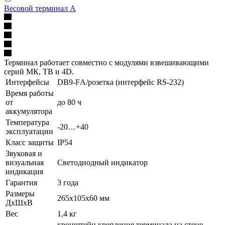
Весовой терминал A
Терминал работает совместно с модулями взвешивающими
серий МК, ТВ и 4D.
Интерфейсы
DB9-FА/розетка (интерфейс RS-232)
Время работы
от
до 80 ч
аккумулятора
Температура
-20…+40
эксплуатации
Класс защиты
IP54
Звуковая и
визуальная
Светодиодный индикатор
индикация
Гарантия
3 года
Размеры
265x105x60 мм
ДхШхВ
Вес
1,4 кг
кронштейн крепления терминала на стене,