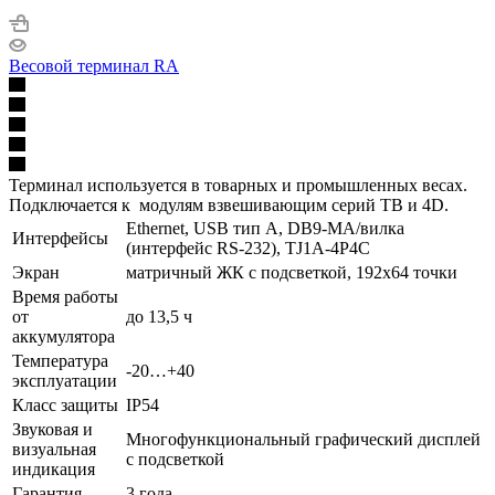
Весовой терминал RA
Терминал используется в товарных и промышленных весах.
Подключается к модулям взвешивающим серий TB и 4D.
Ethernet, USB тип А, DB9-MА/вилка
Интерфейсы
(интерфейс RS-232), TJ1A-4P4C
Экран
матричный ЖК с подсветкой, 192х64 точки
Время работы
от
до 13,5 ч
аккумулятора
Температура
-20…+40
эксплуатации
Класс защиты
IP54
Звуковая и
Многофункциональный графический дисплей
визуальная
с подсветкой
индикация
Гарантия
3 года