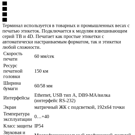
Терминал используется в товарных и промышленных весах с
печатью этикеток. Подключается к модулям взвешивающим
серий TB и 4D. Печатает как простые этикетки с
автоматически настраиваемым форматом, так и этикетки
любой сложности.
Скорость
60 мм/сек
печати
Ресурс
печатной
150 км
головки
Ширина
60/58 мм
бумаги
Ethernet, USB тип А, DB9-MА/вилка
Интерфейсы
(интерфейс RS-232)
Экран
матричный ЖК с подсветкой, 192х64 точки
Температура
0…+40
эксплуатации
Класс защиты
IP54
Звуковая и