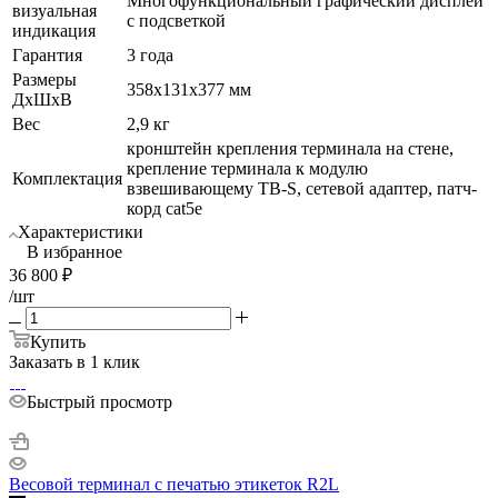
Многофункциональный графический дисплей
визуальная
с подсветкой
индикация
Гарантия
3 года
Размеры
358х131х377 мм
ДхШхВ
Вес
2,9 кг
кронштейн крепления терминала на стене,
крепление терминала к модулю
Комплектация
взвешивающему ТВ-S, сетевой адаптер, патч-
корд cat5е
Характеристики
В избранное
36 800
₽
/шт
Купить
Заказать в 1 клик
Быстрый просмотр
Весовой терминал с печатью этикеток R2L