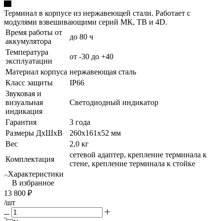
Терминал в корпусе из нержавеющей стали. Работает с
модулями взвешивающими серий МК, ТВ и 4D.
Время работы от
до 80 ч
аккумулятора
Температура
от -30 до +40
эксплуатации
Материал корпуса
нержавеющая сталь
Класс защиты
IP66
Звуковая и
визуальная
Светодиодный индикатор
индикация
Гарантия
3 года
Размеры ДхШхВ
260х161х52 мм
Вес
2,0 кг
сетевой адаптер, крепление терминала к
Комплектация
стене, крепление терминала к стойке
Характеристики
В избранное
13 800
₽
/шт