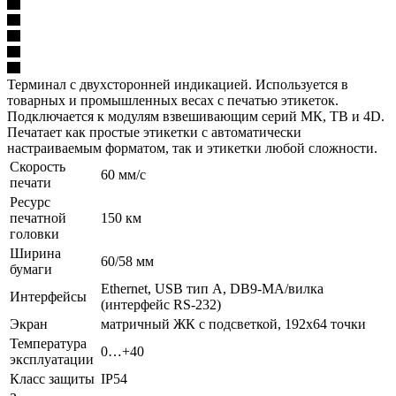
Терминал с двухсторонней индикацией. Используется в
товарных и промышленных весах с печатью этикеток.
Подключается к модулям взвешивающим серий МК, TB и 4D.
Печатает как простые этикетки с автоматически
настраиваемым форматом, так и этикетки любой сложности.
Скорость
60 мм/с
печати
Ресурс
печатной
150 км
головки
Ширина
60/58 мм
бумаги
Ethernet, USB тип А, DB9-MА/вилка
Интерфейсы
(интерфейс RS-232)
Экран
матричный ЖК с подсветкой, 192х64 точки
Температура
0…+40
эксплуатации
Класс защиты
IP54