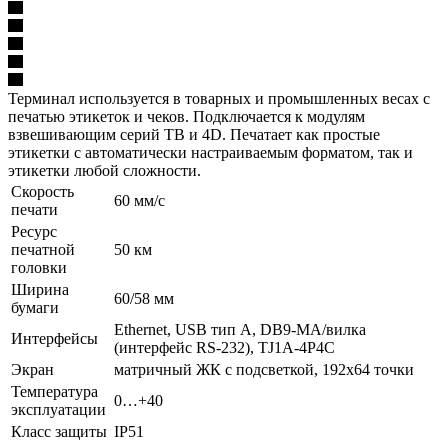
Терминал используется в товарных и промышленных весах с
печатью этикеток и чеков. Подключается к модулям
взвешивающим серий TB и 4D. Печатает как простые
этикетки с автоматически настраиваемым форматом, так и
этикетки любой сложности.
Скорость
60 мм/с
печати
Ресурс
печатной
50 км
головки
Ширина
60/58 мм
бумаги
Ethernet, USB тип А, DB9-MА/вилка
Интерфейсы
(интерфейс RS-232), TJ1A-4P4C
Экран
матричный ЖК с подсветкой, 192х64 точки
Температура
0…+40
эксплуатации
Класс защиты
IP51