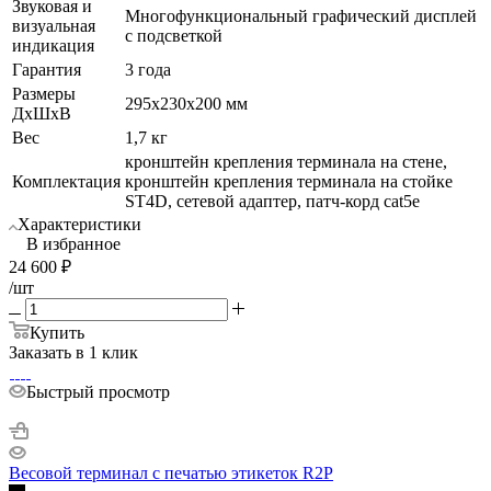
Звуковая и
Многофункциональный графический дисплей
визуальная
с подсветкой
индикация
Гарантия
3 года
Размеры
295х230х200 мм
ДхШхВ
Вес
1,7 кг
кронштейн крепления терминала на стене,
Комплектация
кронштейн крепления терминала на стойке
ST4D, сетевой адаптер, патч-корд cat5е
Характеристики
В избранное
24 600
₽
/шт
Купить
Заказать в 1 клик
Быстрый просмотр
Весовой терминал с печатью этикеток R2P