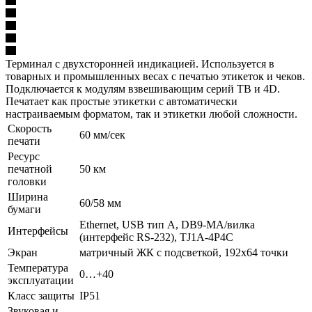
Терминал с двухсторонней индикацией. Используется в
товарных и промышленных весах с печатью этикеток и чеков.
Подключается к модулям взвешивающим серий TB и 4D.
Печатает как простые этикетки с автоматически
настраиваемым форматом, так и этикетки любой сложности.
Скорость
60 мм/сек
печати
Ресурс
печатной
50 км
головки
Ширина
60/58 мм
бумаги
Ethernet, USB тип А, DB9-MА/вилка
Интерфейсы
(интерфейс RS-232), TJ1A-4P4C
Экран
матричный ЖК с подсветкой, 192х64 точки
Температура
0…+40
эксплуатации
Класс защиты
IP51
Звуковая и