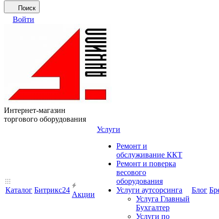
Поиск
Войти
Интернет-магазин
торгового оборудования
Услуги
Ремонт и
обслуживание ККТ
Ремонт и поверка
весового
оборудования
Каталог
Битрикс24
Услуги аутсорсинга
Блог
Бр
Акции
Услуга Главный
Бухгалтер
Услуги по