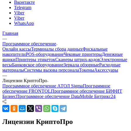
Вконтакте
Telegram
Viber
Viber
WhatsApp
Главная
—
Программное обеспечение
Онлайн кассы
Терминалы сбора данных
Фискальные
накопители
POS-оборудование
Чековые принтеры
Денежные
ящики
Принтеры этикеток
Сканеры штрих-кодов
Электронные
весы
Банковское оборудование
Зеркала обзорные
Расходные
материалы
Системы вызова персонала
Токены
Аксессуары
—
Лицензии КриптоПро
Программное обеспечение АТОЛ Sigma
Программное
обеспечение FRONTOL
Программное обеспечение БИФИТ
Бизнес
Программное обеспечение DataMobile
Битрикс24
Лицензии КриптоПро