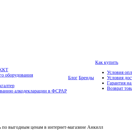
Как купить
 ККТ
Условия оп
го оборудования
Блог
Бренды
Условия дос
Гарантия на
хгалтер
Возврат тов
ованию алкодекларации в ФСРАР
ь по выгодным ценам в интернет-магазине Анкилл