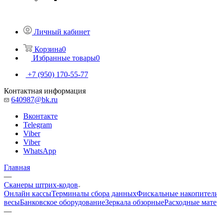
Личный кабинет
Корзина
0
Избранные товары
0
+7 (950) 170-55-77
Контактная информация
640987@bk.ru
Вконтакте
Telegram
Viber
Viber
WhatsApp
Главная
—
Сканеры штрих-кодов
Онлайн кассы
Терминалы сбора данных
Фискальные накопител
весы
Банковское оборудование
Зеркала обзорные
Расходные мат
—