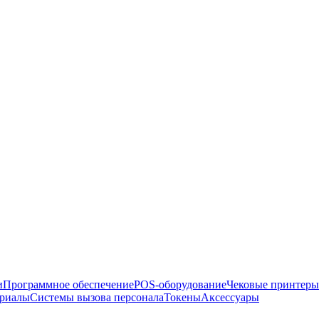
и
Программное обеспечение
POS-оборудование
Чековые принтеры
ериалы
Системы вызова персонала
Токены
Аксессуары