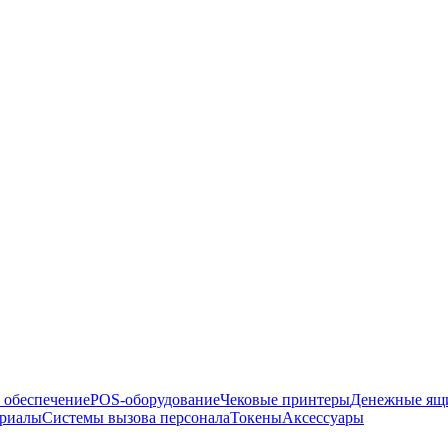
 обеспечение
POS-оборудование
Чековые принтеры
Денежные ящ
ериалы
Системы вызова персонала
Токены
Аксессуары