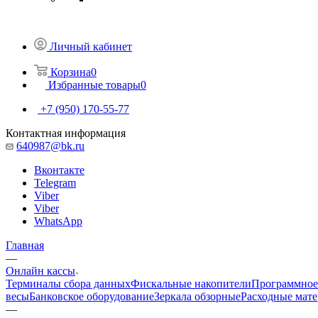
Личный кабинет
Корзина
0
Избранные товары
0
+7 (950) 170-55-77
Контактная информация
640987@bk.ru
Вконтакте
Telegram
Viber
Viber
WhatsApp
Главная
—
Онлайн кассы
Терминалы сбора данных
Фискальные накопители
Программное
весы
Банковское оборудование
Зеркала обзорные
Расходные мат
—