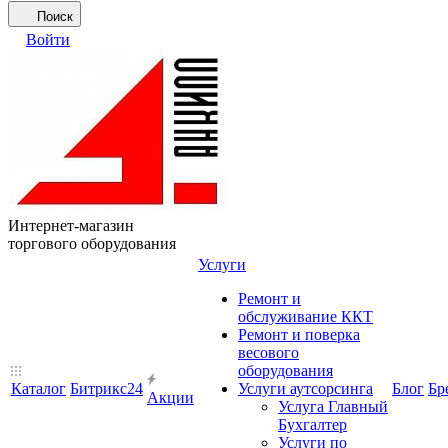
Поиск
Войти
Интернет-магазин
торгового оборудования
Услуги
Ремонт и
обслуживание ККТ
Ремонт и поверка
весового
оборудования
Каталог
Битрикс24
Услуги аутсорсинга
Блог
Бр
Акции
Услуга Главный
Бухгалтер
Услуги по