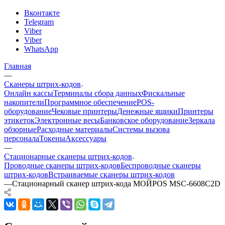
Вконтакте
Telegram
Viber
Viber
WhatsApp
Главная
—
Сканеры штрих-кодов
Онлайн кассы
Терминалы сбора данных
Фискальные
накопители
Программное обеспечение
POS-
оборудование
Чековые принтеры
Денежные ящики
Принтеры
этикеток
Электронные весы
Банковское оборудование
Зеркала
обзорные
Расходные материалы
Системы вызова
персонала
Токены
Аксессуары
—
Стационарные сканеры штрих-кодов
Проводные сканеры штрих-кодов
Беспроводные сканеры
штрих-кодов
Встраиваемые сканеры штрих-кодов
—
Стационарный сканер штрих-кода МОЙPOS MSC-6608C2D