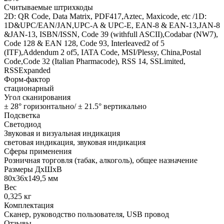
Считываемые штрихкоды
2D: QR Code, Data Matrix, PDF417,Aztec, Maxicode, etc /1D:
1D&UPC/EAN/JAN,UPC-A & UPC-E, EAN-8 & EAN-13,JAN-8
&JAN-13, ISBN/ISSN, Code 39 (withfull ASCII),Codabar (NW7),
Code 128 & EAN 128, Code 93, Interleaved2 of 5
(ITF),Addendum 2 of5, IATA Code, MSI/Plessy, China,Postal
Code,Code 32 (Italian Pharmacode), RSS 14, SSLimited,
RSSExpanded
Форм-фактор
стационарный
Угол сканирования
± 28° горизонтально/ ± 21.5° вертикально
Подсветка
Светодиод
Звуковая и визуальная индикация
световая индикация, звуковая индикация
Сферы применения
Розничная торговля (табак, алкоголь), общее назначение
Размеры ДхШхВ
80x36x149,5 мм
Вес
0,325 кг
Комплектация
Сканер, руководство пользователя, USB провод
Отзывы