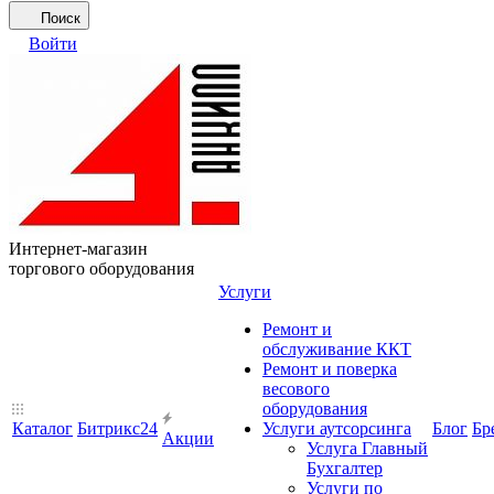
Поиск
Войти
Интернет-магазин
торгового оборудования
Услуги
Ремонт и
обслуживание ККТ
Ремонт и поверка
весового
оборудования
Каталог
Битрикс24
Услуги аутсорсинга
Блог
Бр
Акции
Услуга Главный
Бухгалтер
Услуги по