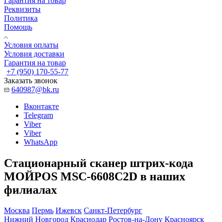
Гарантия на товар
Реквизиты
Политика
Помощь
Условия оплаты
Условия доставки
Гарантия на товар
+7 (950) 170-55-77
Заказать звонок
640987@bk.ru
Вконтакте
Telegram
Viber
Viber
WhatsApp
Стационарный сканер штрих-кода
МОЙPOS MSC-6608C2D в наших
филиалах
Москва
Пермь
Ижевск
Санкт-Петербург
Нижний Новгород
Краснодар
Ростов-на-Дону
Красноярск