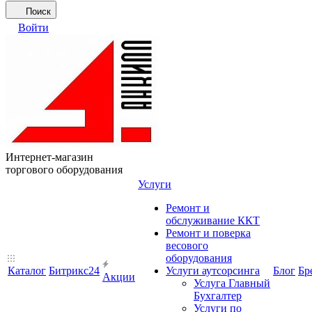
Поиск
Войти
Интернет-магазин
торгового оборудования
Услуги
Ремонт и
обслуживание ККТ
Ремонт и поверка
весового
оборудования
Каталог
Битрикс24
Услуги аутсорсинга
Блог
Бр
Акции
Услуга Главный
Бухгалтер
Услуги по