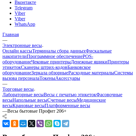
Вконтакте
Telegram
Viber
Viber
WhatsApp
Главная
—
Электронные весы
Онлайн кассы
Терминалы сбора данных
Фискальные
накопители
Программное обеспечение
POS-
оборудование
Чековые принтеры
Денежные ящики
Принтеры
этикеток
Сканеры штрих-кодов
Банковское
оборудование
Зеркала обзорные
Расходные материалы
Системы
вызова персонала
Токены
Аксессуары
—
Торговые весы
Лабораторные весы
Весы с печатью этикеток
Фасовочные
весы
Напольные весы
Счетные весы
Медицинские
весы
Крановые весы
Платформенные весы
—
Весы бытовые Профит 206+