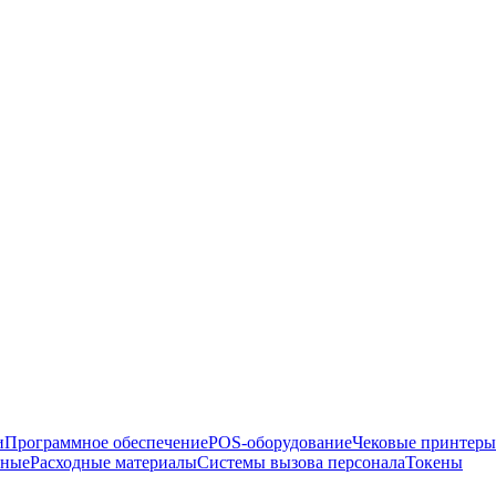
и
Программное обеспечение
POS-оборудование
Чековые принтеры
рные
Расходные материалы
Системы вызова персонала
Токены