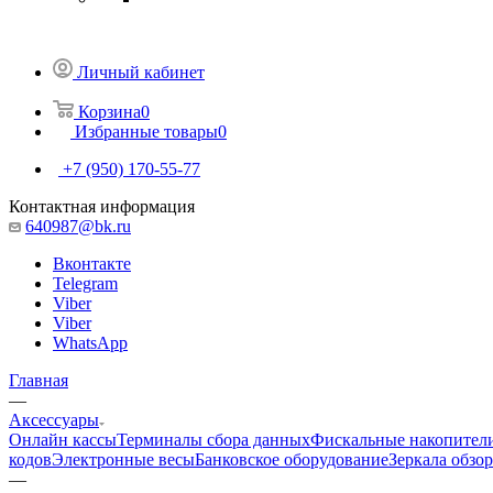
Личный кабинет
Корзина
0
Избранные товары
0
+7 (950) 170-55-77
Контактная информация
640987@bk.ru
Вконтакте
Telegram
Viber
Viber
WhatsApp
Главная
—
Аксессуары
Онлайн кассы
Терминалы сбора данных
Фискальные накопител
кодов
Электронные весы
Банковское оборудование
Зеркала обзо
—