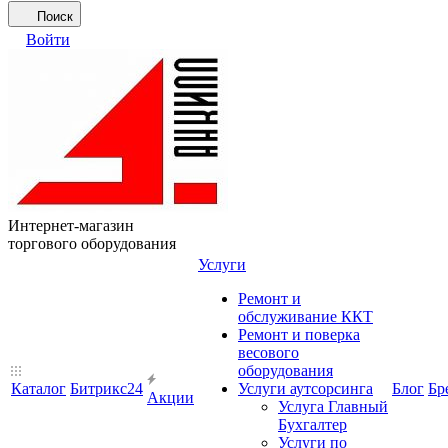
Поиск
Войти
Интернет-магазин
торгового оборудования
Услуги
Ремонт и
обслуживание ККТ
Ремонт и поверка
весового
оборудования
Каталог
Битрикс24
Услуги аутсорсинга
Блог
Бр
Акции
Услуга Главный
Бухгалтер
Услуги по