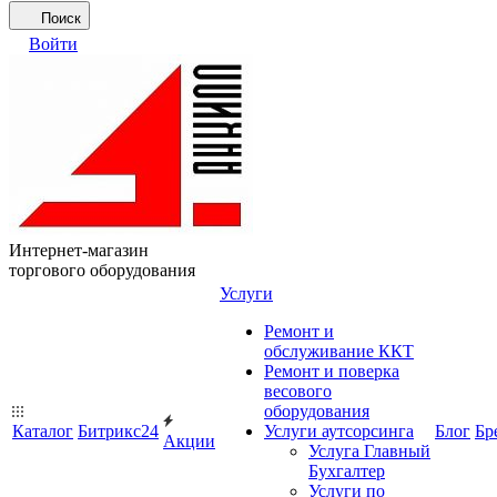
Поиск
Войти
Интернет-магазин
торгового оборудования
Услуги
Ремонт и
обслуживание ККТ
Ремонт и поверка
весового
оборудования
Каталог
Битрикс24
Услуги аутсорсинга
Блог
Бр
Акции
Услуга Главный
Бухгалтер
Услуги по