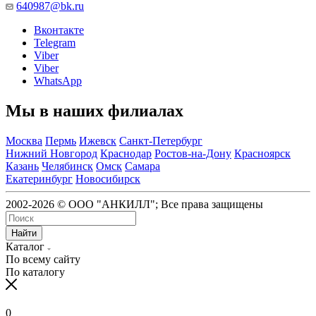
640987@bk.ru
Вконтакте
Telegram
Viber
Viber
WhatsApp
Мы в наших филиалах
Москва
Пермь
Ижевск
Санкт-Петербург
Нижний Новгород
Краснодар
Ростов-на-Дону
Красноярск
Казань
Челябинск
Омск
Самара
Екатеринбург
Новосибирск
2002-2026 © ООО "АНКИЛЛ"; Все права защищены
Найти
Каталог
По всему сайту
По каталогу
0