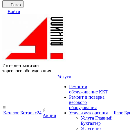
Поиск
Войти
Интернет-магазин
торгового оборудования
Услуги
Ремонт и
обслуживание ККТ
Ремонт и поверка
весового
оборудования
Каталог
Битрикс24
Услуги аутсорсинга
Блог
Бр
Акции
Услуга Главный
Бухгалтер
Услуги по